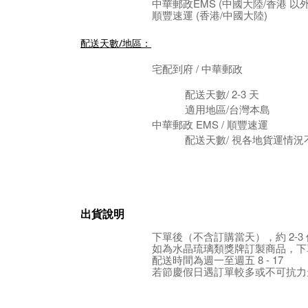
中華郵政EMS (中國大陸/香港 以
順豐速運 (香港/中國大陸)
配送天數/地區：
宅配到府 / 中華郵政
配送天數/ 2
-3
天
適用地區/台灣本島
中華郵政 EMS / 順豐速運
配送天數/ 視各地貨運情況
出貨說明
下單後（不含訂購當天），約 2-3
如為水晶琉璃類獎牌訂製商品，
下
配送時間為
週一至週五 8 - 17
若節慶假日遇訂單較多或不可抗力