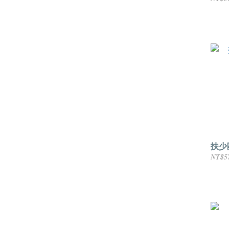
扶少
NT$5