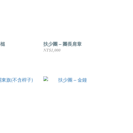
 槌
扶少團 – 團長肩章
NT$1,000