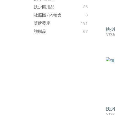
扶少團用品
26
社服團 / 內輪會
8
獎牌獎座
191
扶少團
禮贈品
67
NT$5
扶少
NT$5