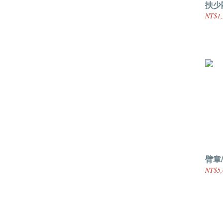
扶少
NT$1,
臂章
NT$5,