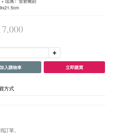
 + 琉璃 /  雷射雕刻
9x21.5cm
7,000
加入購物車
立即購買
貨方式
消訂單。