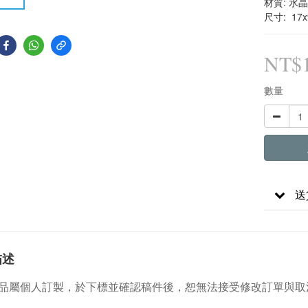
材質: 水晶
尺寸:  17x
NT$1
數量
送
描述
品屬個人訂製，於下標並確認稿件後，恕無法接受修改訂單與取