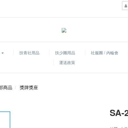
品
扶青社用品
扶少團用品
社服團 / 內輪會
運送政策
部商品
獎牌獎座
SA-