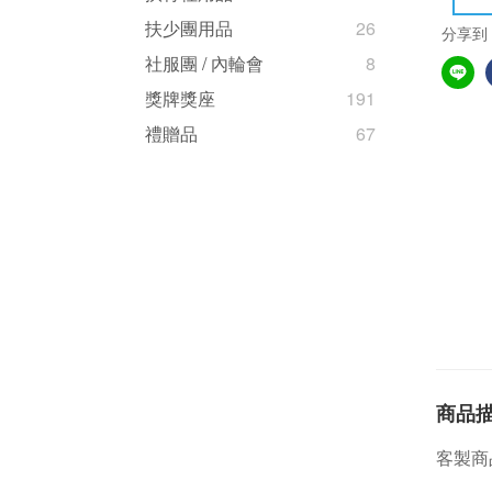
扶少團用品
26
分享到
社服團 / 內輪會
8
獎牌獎座
191
禮贈品
67
商品
客製商