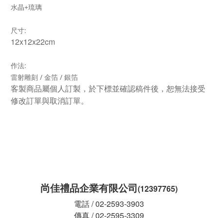
+
水晶
琉璃
:
尺寸
12x12x22cm
:
作法
/
/
雷射雕刻
金箔
銀箔
客製商品屬個人訂製，於下標並確認稿件後，恕無法接受
修改訂單與取消訂單。
尚佳禮品企業有限公司
(12397765)
電話 / 02-2593-3903
傳真 / 02-2595-3309