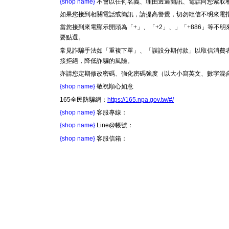
{shop name}
不會以任何名義、理由透過簡訊、電話向您索取相
如果您接到相關電話或簡訊，請提高警覺，切勿輕信不明來電
當您接到來電顯示開頭為「+」、「+2」、」「+886」等
要點選。
常見詐騙手法如「重複下單」、「誤設分期付款」以取信消費
接拒絕，降低詐騙的風險。
亦請您定期修改密碼、強化密碼強度（以大小寫英文、數字混
{shop name}
敬祝順心如意
165全民防騙網：
https://165.npa.gov.tw/#/
{shop name}
客服專線：
{shop name}
Line@帳號：
{shop name}
客服信箱：