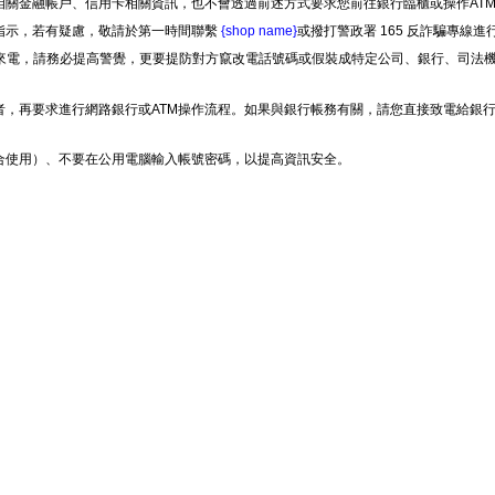
關金融帳戶、信用卡相關資訊，也不會透過前述方式要求您前往銀行臨櫃或操作AT
指示，若有疑慮，敬請於第一時間聯繫
{shop name}
或撥打警政署 165 反詐騙專線進
不明來電，請務必提高警覺，更要提防對方竄改電話號碼或假裝成特定公司、銀行、司法機
者，再要求進行網路銀行或ATM操作流程。如果與銀行帳務有關，請您直接致電給銀
合使用）、不要在公用電腦輸入帳號密碼，以提高資訊安全。