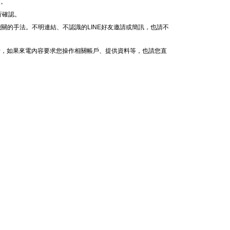
M。
行確認。
關的手法。不明連結、不認識的LINE好友邀請或簡訊，也請不
行，如果來電內容要求您操作相關帳戶、提供資料等，也請您直