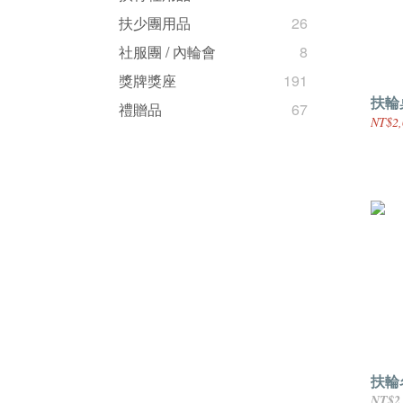
扶少團用品
26
社服團 / 內輪會
8
獎牌獎座
191
扶輪
禮贈品
67
NT$2,
扶輪
NT$2