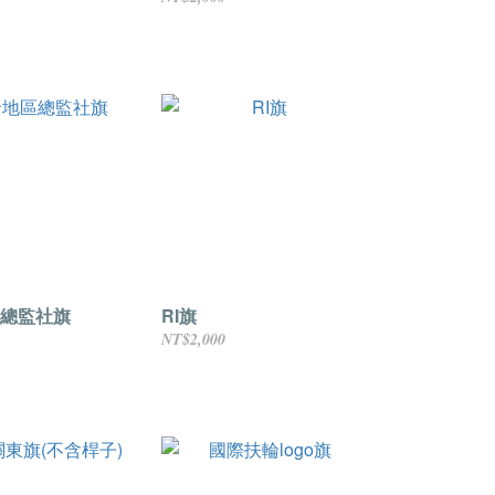
總監社旗
RI旗
NT$2,000