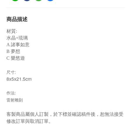
商品描述
材質:
水晶+琉璃
A 諸事如意
B 夢想
C 樂悠遊
:
尺寸
8x5x21.5cm
:
作法
雷射雕刻
客製商品屬個人訂製，於下標並確認稿件後，恕無法接受
修改訂單與取消訂單。