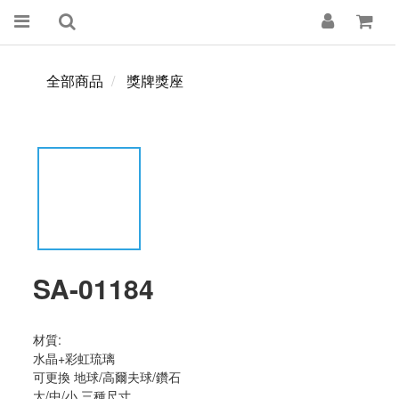
全部商品
獎牌獎座
SA-01184
材質:
水晶+彩虹琉璃
可更換 地球/高爾夫球/鑽石
大/中/小 三種尺寸