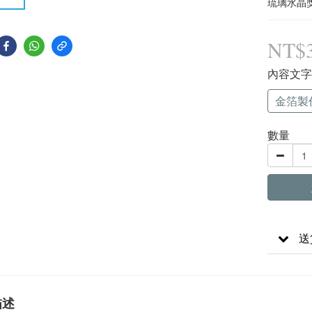
琉璃水晶
NT$3
內容文
金箔製
數量
送
描述