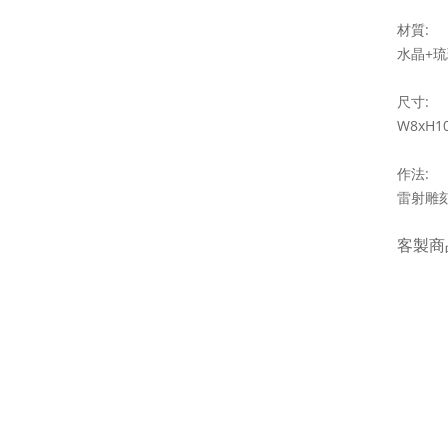
:
材質
+
水晶
琉
:
尺寸
W8xH1
:
作法
雷射雕
客製商