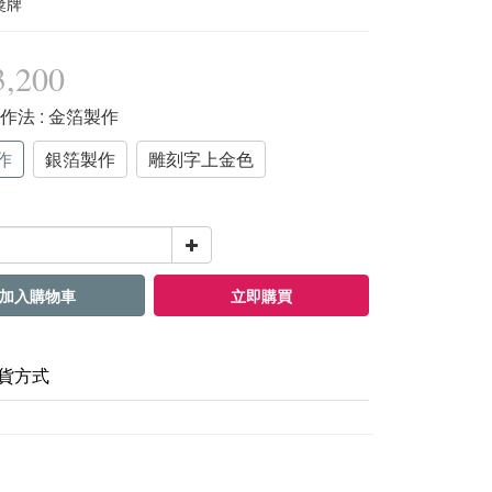
獎牌
,200
字作法
: 金箔製作
作
銀箔製作
雕刻字上金色
加入購物車
立即購買
貨方式