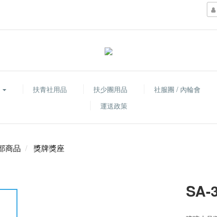
品
扶青社用品
扶少團用品
社服團 / 內輪會
運送政策
部商品
獎牌獎座
SA-