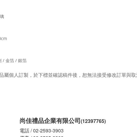
璃
0cm
/
/
刻
金箔
銀箔
品屬個人訂製，於下標並確認稿件後，恕無法接受修改訂單與取
尚佳禮品企業有限公司
(12397765)
電話 / 02-2593-3903