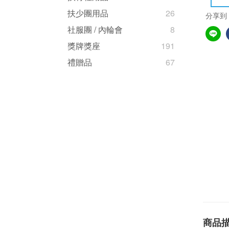
扶少團用品
26
分享到
社服團 / 內輪會
8
獎牌獎座
191
禮贈品
67
商品