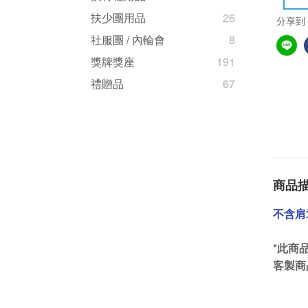
扶少團用品
26
分享到
社服團 / 內輪會
8
獎牌獎座
191
禮贈品
67
商品
不含肩
*
此商
客製商