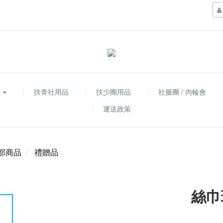
品
扶青社用品
扶少團用品
社服團 / 內輪會
運送政策
部商品
禮贈品
絲巾