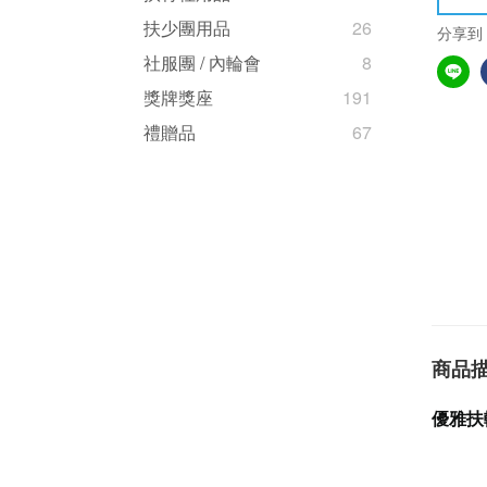
扶少團用品
26
分享到
社服團 / 內輪會
8
獎牌獎座
191
禮贈品
67
商品
優雅扶