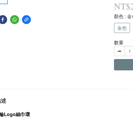
NT$
顏色
: 
金色
數量
描述
輪logo絲巾環